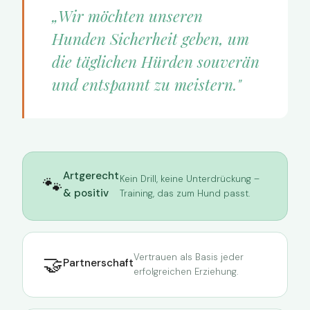
„Wir möchten unseren
Hunden Sicherheit geben, um
die täglichen Hürden souverän
und entspannt zu meistern."
Artgerecht
🐾
Kein Drill, keine Unterdrückung –
& positiv
Training, das zum Hund passt.
🤝
Vertrauen als Basis jeder
Partnerschaft
erfolgreichen Erziehung.